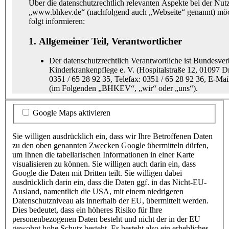
Über die datenschutzrechtlich relevanten Aspekte bei der Nut
„www.bhkev.de“ (nachfolgend auch „Webseite“ genannt) möc
folgt informieren:
1. Allgemeiner Teil, Verantwortlicher
Der datenschutzrechtlich Verantwortliche ist Bundesve
Kinderkrankenpflege e. V. (Hospitalstraße 12, 01097 D
0351 / 65 28 92 35, Telefax: 0351 / 65 28 92 36, E-Ma
(im Folgenden „BHKEV“, „wir“ oder „uns“).
Es besteht ein Beschwerderecht bei einer Datenschutz-
Google Maps aktivieren
Sie haben dabei gegebenenfalls die Wahl unter mehrere
Aufsichtsbehörden. Die jedenfalls für unseren Sitz zus
Aufsichtsbehörde ist der „Sächsische Datenschutzbeauft
Sie willigen ausdrücklich ein, dass wir Ihre Betroffenen Daten
Devrientstraße 5, 01067 Dresden“. Eine Liste weiterer 
zu den oben genannten Zwecken Google übermitteln dürfen,
Aufsichtsbehörden in Deutschland (für den nicht-öffent
um Ihnen die tabellarischen Informationen in einer Karte
Anschrift finden Sie unter:
visualisieren zu können. Sie willigen auch darin ein, dass
https://www.bfdi.bund.de/DE/Infothek/Anschriften_Link
Google die Daten mit Dritten teilt. Sie willigen dabei
node.html
.
ausdrücklich darin ein, dass die Daten ggf. in das Nicht-EU-
Ausland, namentlich die USA, mit einem niedrigeren
Soweit in den folgenden Abschnitten nicht anders oder
Datenschutzniveau als innerhalb der EU, übermittelt werden.
dargestellt, gilt das Folgende:
Dies bedeutet, dass ein höheres Risiko für Ihre
personenbezogenen Daten besteht und nicht der in der EU
Es besteht ein Recht auf Auskunft (Art. 15 EU-D
gewohnt hohe Schutz besteht. Es besteht also ein erhebliches