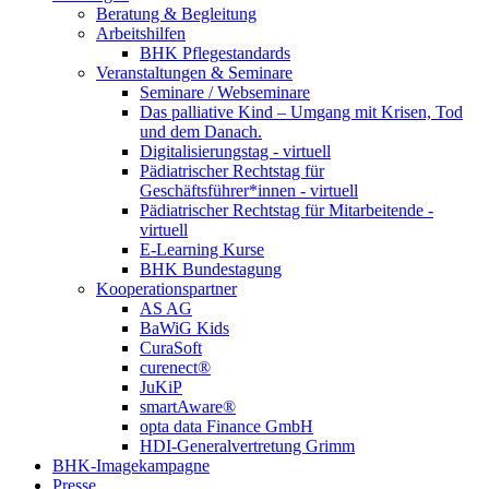
Beratung & Begleitung
Arbeitshilfen
BHK Pflegestandards
Veranstaltungen & Seminare
Seminare / Webseminare
Das palliative Kind – Umgang mit Krisen, Tod
und dem Danach.
Digitalisierungstag - virtuell
Pädiatrischer Rechtstag für
Geschäftsführer*innen - virtuell
Pädiatrischer Rechtstag für Mitarbeitende -
virtuell
E-Learning Kurse
BHK Bundestagung
Kooperationspartner
AS AG
BaWiG Kids
CuraSoft
curenect®
JuKiP
smartAware®
opta data Finance GmbH
HDI-Generalvertretung Grimm
BHK-Imagekampagne
Presse