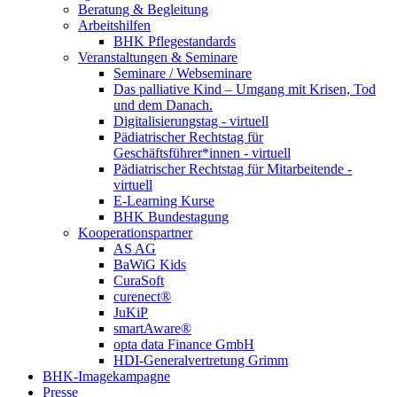
Beratung & Begleitung
Arbeitshilfen
BHK Pflegestandards
Veranstaltungen & Seminare
Seminare / Webseminare
Das palliative Kind – Umgang mit Krisen, Tod
und dem Danach.
Digitalisierungstag - virtuell
Pädiatrischer Rechtstag für
Geschäftsführer*innen - virtuell
Pädiatrischer Rechtstag für Mitarbeitende -
virtuell
E-Learning Kurse
BHK Bundestagung
Kooperationspartner
AS AG
BaWiG Kids
CuraSoft
curenect®
JuKiP
smartAware®
opta data Finance GmbH
HDI-Generalvertretung Grimm
BHK-Imagekampagne
Presse