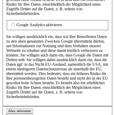
Grundverordnung (DSGVO)) sowie auf Berichtig
Risiko für Ihre Daten, einschließlich der Möglichkeit eines
DSGVO) oder Löschung (Art. 17 DSGVO) oder 
Zugriffs Dritter auf die Daten, z. B. seitens von
Verarbeitung (Art. 18 DSGVO). Im Falle einer E
Sicherheitsbehörden.
falls eine Datenverarbeitung zur Erfüllung des Ve
Sie ferner ein Recht auf Datenübertragbarkeit (
Google Analytics aktivieren
Verarbeiten wir Sie betreffende personenbezogene Dat
berechtigten Interessen (Art. 6 Abs. 1 lit. f DSGVO), 
Sie willigen ausdrücklich ein, dass wir Ihre Betroffenen Daten
aus Gründen, die sich aus ihrer besonderen Situation e
zu den oben genannten Zwecken Google übermitteln dürfen,
die Verarbeitung
Widerspruch
einzulegen (Art. 21 DSG
um Informationen zur Nutzung und dem Verhalten unserer
für ein auf diese Bestimmungen gestütztes Profiling. 
Webseite zu erhalten und diese damit letztlich verbessern zu
im Zweifel auch unter den oben genannten Kontaktdate
können. Sie willigen auch darin ein, dass Google die Daten mit
Dritten teilt. Sie willigen dabei ausdrücklich darin ein, dass die
Wenn Sie eine Einwilligung erteilen, besteht das 
Daten ggf. in das Nicht-EU-Ausland, namentlich die USA, mit
Einwilligung jederzeit zu widerrufen, ohne dass 
einem niedrigeren Datenschutzniveau als innerhalb der EU,
der aufgrund der Einwilligung bis zum Widerruf e
übermittelt werden. Dies bedeutet, dass ein höheres Risiko für
Verarbeitung berührt wird.
Ihre personenbezogenen Daten besteht und nicht der in der EU
gewohnt hohe Schutz besteht. Es besteht also ein erhebliches
Wir löschen die verarbeiten personenbezogenen 
Risiko für Ihre Daten, einschließlich der Möglichkeit eines
nach der Beendigung der Verarbeitung, soweit na
Zugriffs Dritter auf die Daten, z. B. seitens von
anders angegeben. Falls Sie zuvor die Löschung
Sicherheitsbehörden.
die Daten unverzüglich gelöscht, soweit keine an
Rechtsgrundlage für die Verarbeitung besteht.
Die Bereitstellung der personenbezogenen Daten d
Alles aktivieren